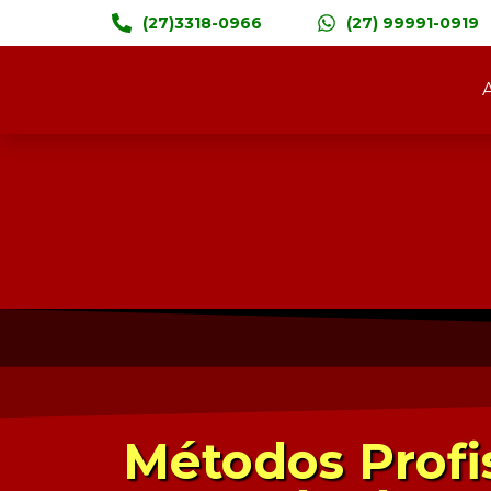
(27)3318-0966
(27) 99991-0919
Métodos Profi