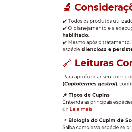
🔬 Consideraç
✔️ Todos os produtos utiliza
✔️ O planejamento e a execu
habilitado
.
✔️ Mesmo após o tratamento, 
espécie
silenciosa e persist
🔗
Leituras C
Para aprofundar seu conheci
(
Coptotermes gestroi
)
, conf
📌
Tipos de Cupins
Entenda as principais espécie
👉
Leia mais
📌
Biologia do Cupim de Sol
Saiba como essa espécie se o