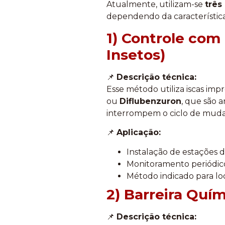
Atualmente, utilizam-se
três
dependendo da característica
1) Controle com
Insetos)
📌
Descrição técnica:
Esse método utiliza iscas im
ou
Diflubenzuron
, que são 
interrompem o ciclo de muda 
📌
Aplicação:
Instalação de estações d
Monitoramento periódico 
Método indicado para loc
2) Barreira Quí
📌
Descrição técnica: