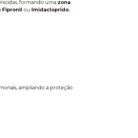
pinicidas, formando uma
zona
m
Fipronil
ou
Imidacloprido
,
rmonais, ampliando a proteção