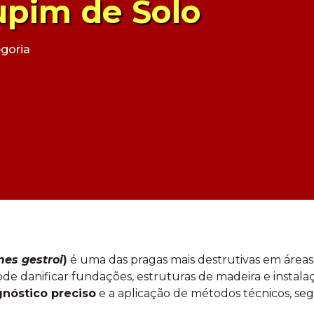
upim de Solo
goria
es gestroi
)
é uma das pragas mais destrutivas em áreas 
de danificar fundações, estruturas de madeira e instalaçõ
gnóstico preciso
e a aplicação de métodos técnicos, se