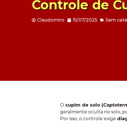
Controle de C
Claudomiro
15/07/2025
Sem cate
O
cupim de solo (
Coptoterm
geralmente oculta no solo, po
Por isso, o controle exige
dia