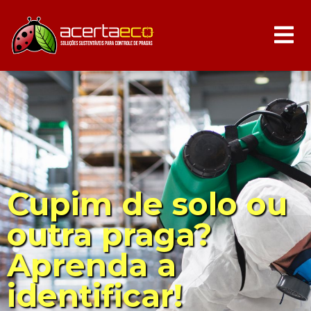
Cupim de solo ou
outra praga?
Aprenda a
identificar!