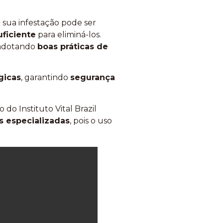
e sua infestação pode ser
uficiente
para eliminá-los.
 adotando
boas práticas de
gicas
, garantindo
segurança
 do Instituto Vital Brazil
s especializadas
, pois o uso