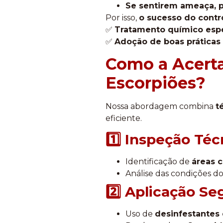
Se sentirem ameaça, p
Por isso,
o sucesso do contr
✅
Tratamento químico espe
✅
Adoção de boas práticas 
Como a Acerta
Escorpiões?
Nossa abordagem combina
t
eficiente.
1️⃣ Inspeção Téc
Identificação de
áreas c
Análise das condições do
2️⃣ Aplicação Se
Uso de
desinfestantes 