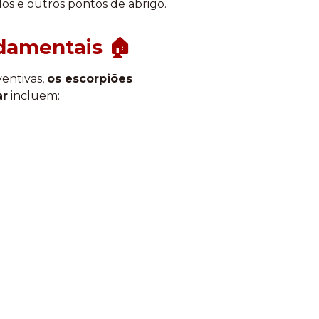
los e outros pontos de abrigo.
ndamentais 🏠
entivas,
os escorpiões
ar
incluem: