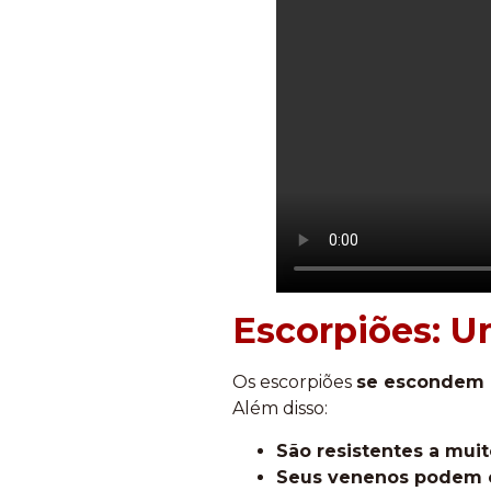
Escorpiões: U
Os escorpiões
se escondem e
Além disso:
São resistentes a mui
Seus venenos podem c