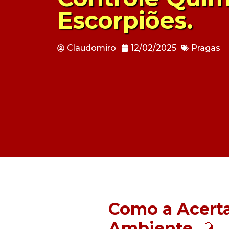
Escorpiões.
Claudomiro
12/02/2025
Pragas
Como a Acert
Ambiente
🦂