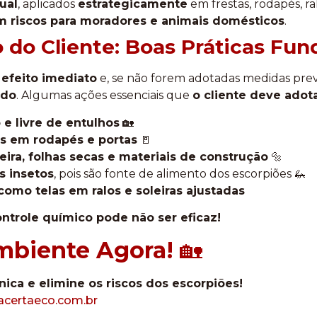
ual
, aplicados
estrategicamente
em frestas, rodapés, ra
 riscos para moradores e animais domésticos
.
o do Cliente: Boas Práticas Fu
efeito imediato
e, se não forem adotadas medidas prev
ndo
. Algumas ações essenciais que
o cliente deve adot
e livre de entulhos
🏡
ãos em rodapés e portas
🚪
ira, folhas secas e materiais de construção
🔩
s insetos
, pois são fonte de alimento dos escorpiões 🦗
, como telas em ralos e soleiras ajustadas
ntrole químico pode não ser eficaz!
mbiente Agora!
🏡
ica e elimine os riscos dos escorpiões!
certaeco.com.br