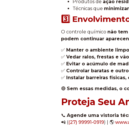
Produtos de
ação resid
Técnicas que
minimizam
3️⃣ Envolviment
O controle químico
não tem 
podem continuar aparece
✅
Manter o ambiente limpo 
✅
Vedar ralos, frestas e v
✅
Evitar o acúmulo de made
✅
Controlar baratas e outro
✅
Instalar barreiras físicas
🔴
Sem essas medidas, o co
Proteja Seu A
📞
Agende uma vistoria técn
📲 (
(27) 99991-0919
) | 🌎
www.a