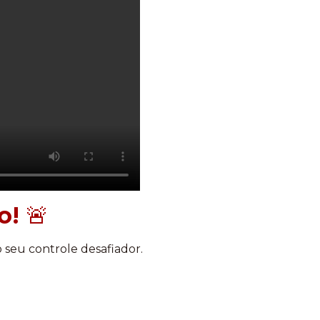
o!
🚨
 seu controle desafiador.