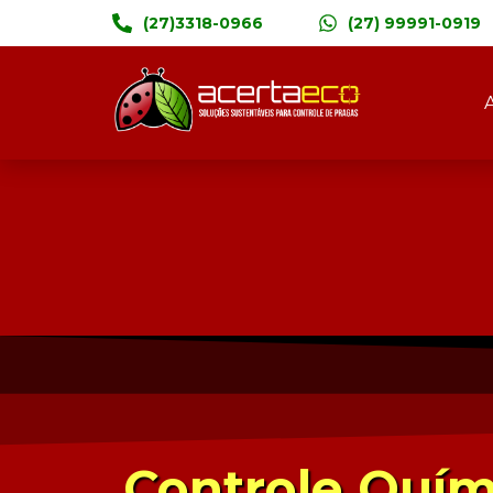
(27)3318-0966
(27) 99991-0919
Controle Quím