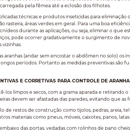
carregada pela fêmea até a eclosão dos filhotes.
licadas técnicas e produtos inseticidas para eliminação d
 rasteira, áreas verdes em geral. Para uma boa eficiênc
cnídeos durante as aplicações, ou seja, eliminar o que
erviços, pode ocorrer gradativamente o surgimento de no
 vizinhas.
aranhas (andar sem encostar o abdômen no solo) os inse
longos períodos. Portanto as medidas preventivas são 
ENTIVAS E CORRETIVAS PARA CONTROLE DE ARANHA
ê-los limpos e secos, com a grama aparada e retirando o 
eiras devem ser afastadas das paredes, evitando que as 
 de restos de construção como tijolos, pedras, areia, te
tros materiais como pneus, móveis, caixotes, panos, lata
 embaixo das portas, vedadas com rolinhos de pano cheios