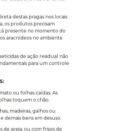
ireta destas pragas nos locais
ia, os produtos precisam
 está presente no momento do
vos aracnídeos no ambiente
ticidas de ação residual não
fundamentais para um controle
S:
mato ou folhas caídas. As
folhas toquem o chão.
lhas, madeiras, galhos ou
s e demais bens em desuso.
 de areia, ou com frisos de