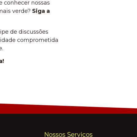
 e conhecer nossas
mais verde?
Siga a
ipe de discussões
unidade comprometida
e.
a!
Nossos Serviços