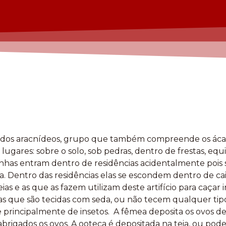
 dos aracnídeos, grupo que também compreende os ácaro
lugares: sobre o solo, sob pedras, dentro de frestas, e
anhas entram dentro de residências acidentalmente pois 
a. Dentro das residências elas se escondem dentro de ca
as e as que as fazem utilizam deste artifício para caçar 
as que são tecidas com seda, ou não tecem qualquer tipo
e principalmente de insetos. A fêmea deposita os ovos 
rigados os ovos. A ooteca é depositada na teia, ou pode